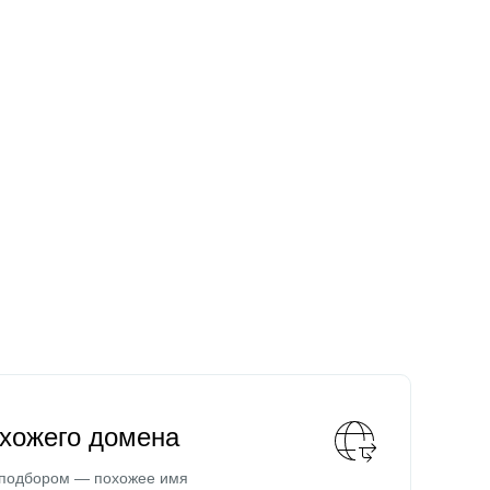
охожего домена
 подбором — похожее имя