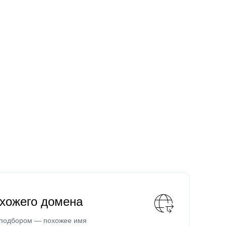
охожего домена
 подбором — похожее имя