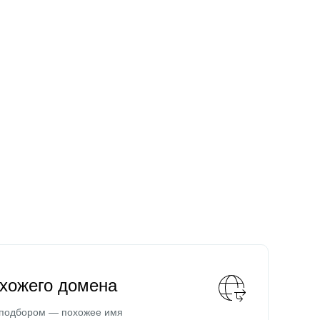
охожего домена
 подбором — похожее имя