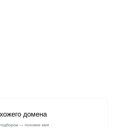
охожего домена
 подбором — похожее имя