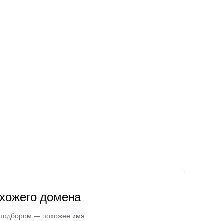
охожего домена
 подбором — похожее имя