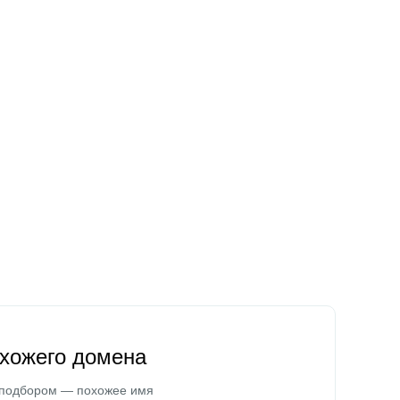
охожего домена
 подбором — похожее имя