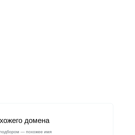
охожего домена
 подбором — похожее имя