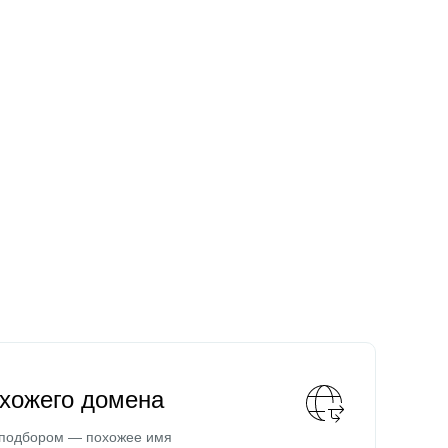
охожего домена
 подбором — похожее имя