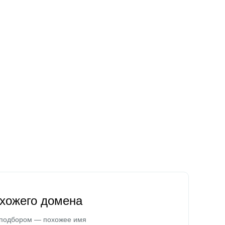
охожего домена
 подбором — похожее имя