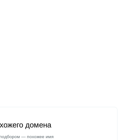
охожего домена
 подбором — похожее имя