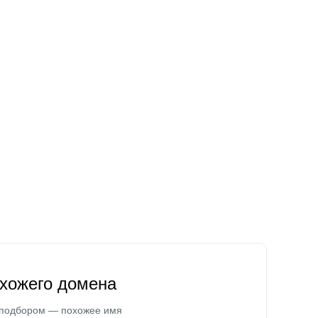
охожего домена
 подбором — похожее имя