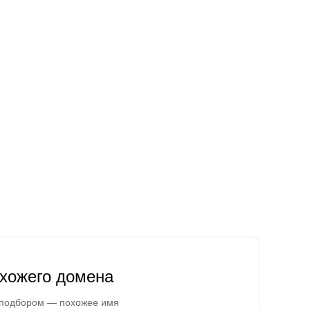
охожего домена
 подбором — похожее имя