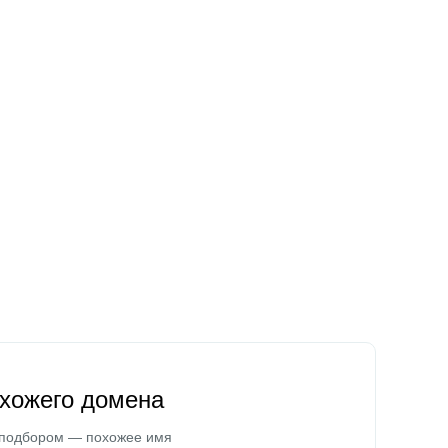
охожего домена
 подбором — похожее имя