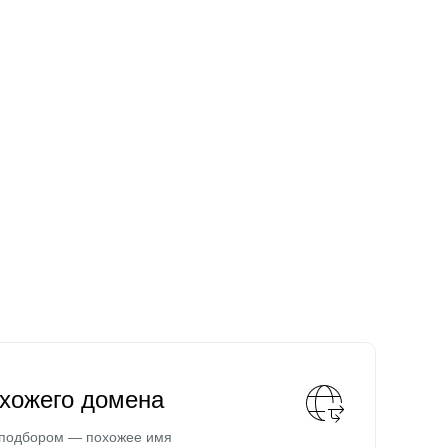
охожего домена
 подбором — похожее имя