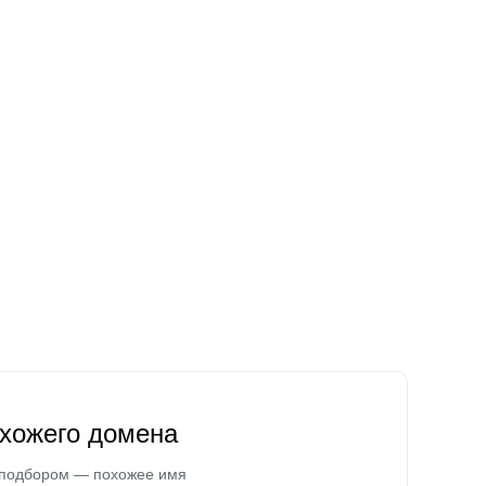
охожего домена
 подбором — похожее имя