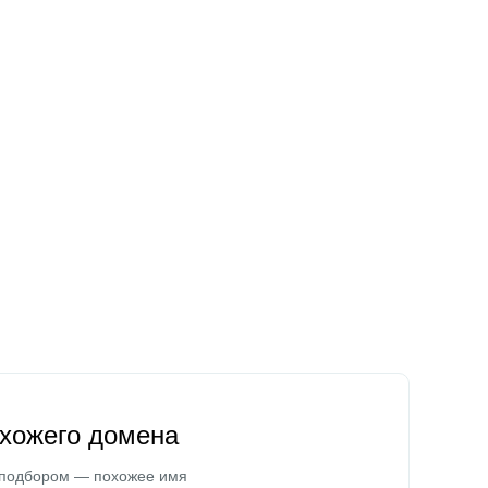
охожего домена
 подбором — похожее имя