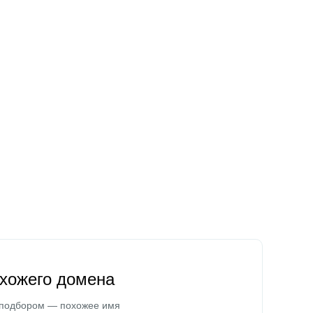
охожего домена
 подбором — похожее имя