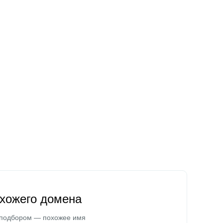
охожего домена
 подбором — похожее имя