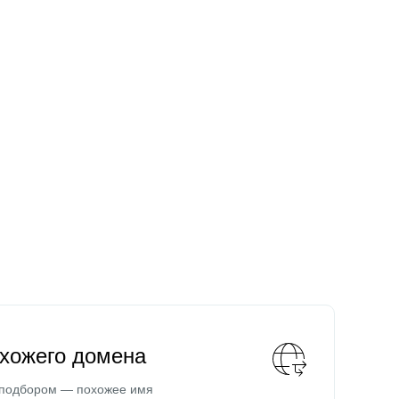
охожего домена
 подбором — похожее имя