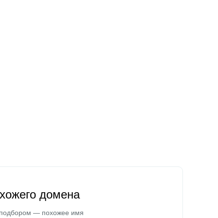
охожего домена
 подбором — похожее имя