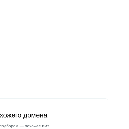
охожего домена
 подбором — похожее имя