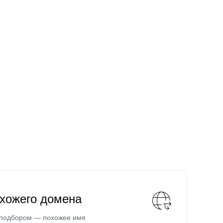
охожего домена
 подбором — похожее имя