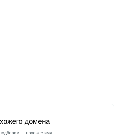
охожего домена
 подбором — похожее имя