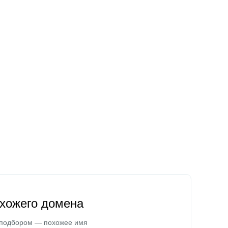
охожего домена
 подбором — похожее имя