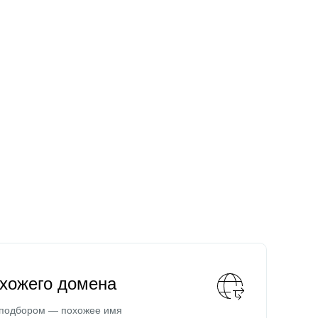
охожего домена
 подбором — похожее имя