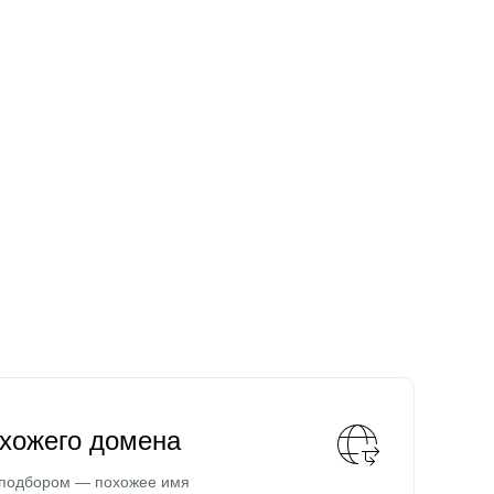
охожего домена
 подбором — похожее имя