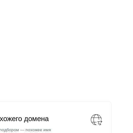
охожего домена
 подбором — похожее имя