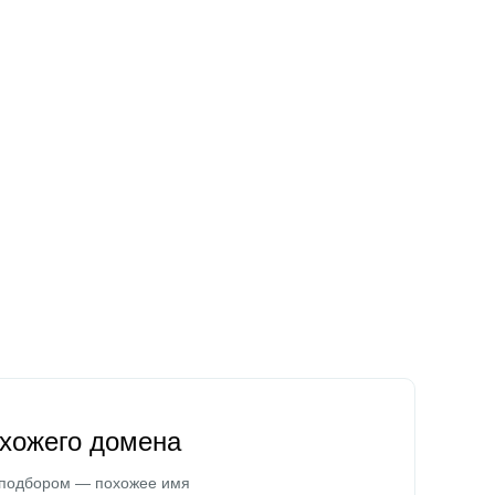
охожего домена
 подбором — похожее имя