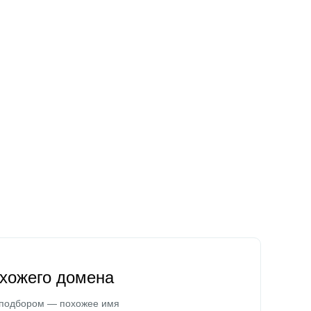
охожего домена
 подбором — похожее имя