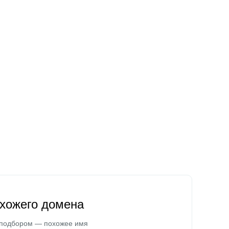
охожего домена
 подбором — похожее имя