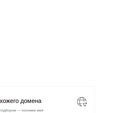
охожего домена
 подбором — похожее имя