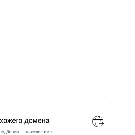
охожего домена
 подбором — похожее имя