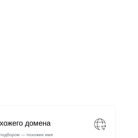
охожего домена
 подбором — похожее имя