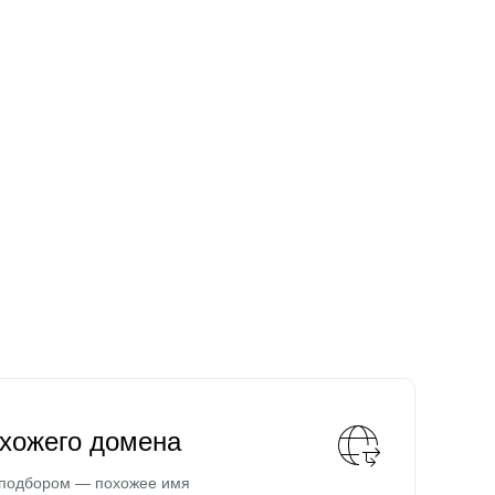
охожего домена
 подбором — похожее имя