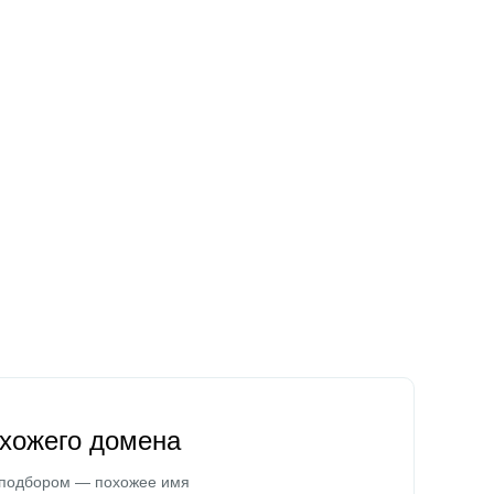
охожего домена
 подбором — похожее имя