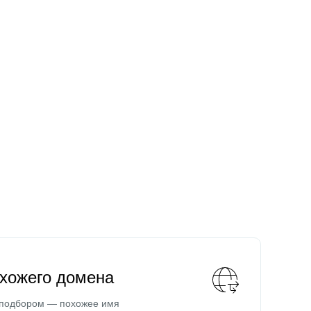
охожего домена
 подбором — похожее имя