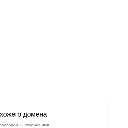
охожего домена
 подбором — похожее имя