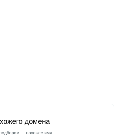
охожего домена
 подбором — похожее имя