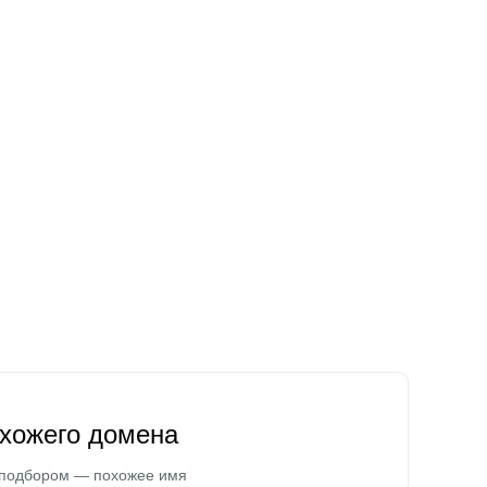
охожего домена
 подбором — похожее имя