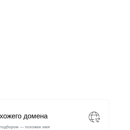
охожего домена
 подбором — похожее имя