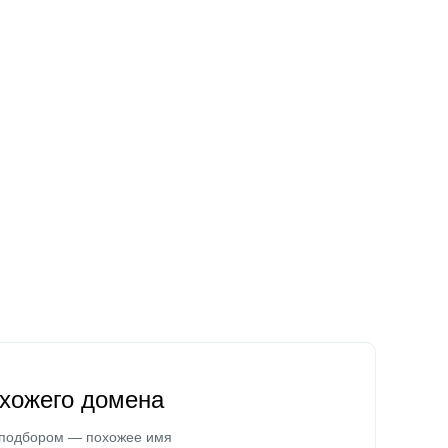
охожего домена
 подбором — похожее имя