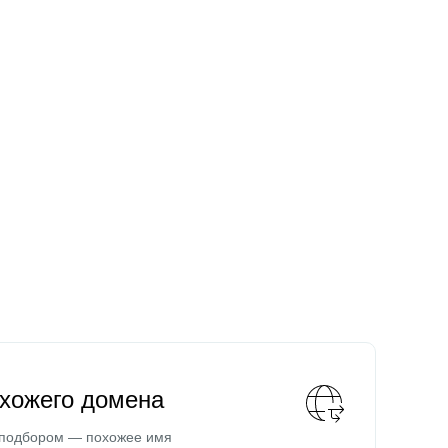
охожего домена
 подбором — похожее имя