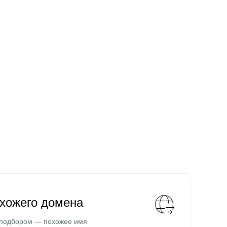
охожего домена
 подбором — похожее имя