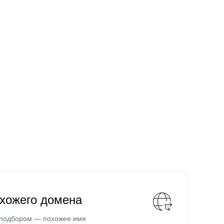
охожего домена
 подбором — похожее имя