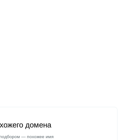
охожего домена
 подбором — похожее имя