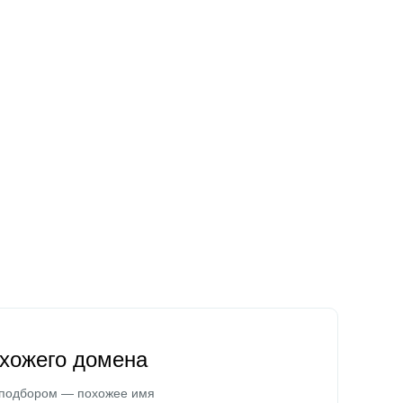
охожего домена
 подбором — похожее имя