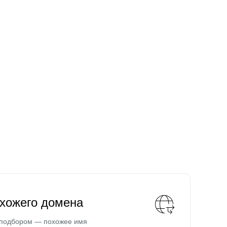
охожего домена
 подбором — похожее имя