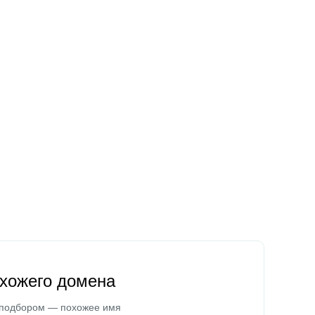
охожего домена
 подбором — похожее имя