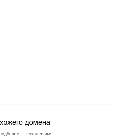
охожего домена
 подбором — похожее имя