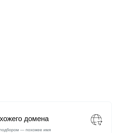
охожего домена
 подбором — похожее имя